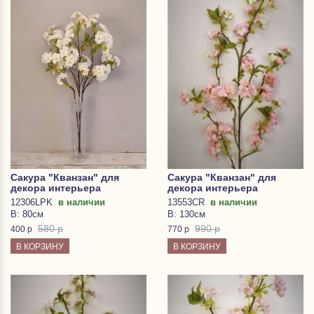
Сакура "Кванзан" для
Сакура "Кванзан" для
декора интерьера
декора интерьера
12306LPK
в наличии
13553CR
в наличии
В: 80см
В: 130см
580 р
990 р
400
р
770
р
В КОРЗИНУ
В КОРЗИНУ