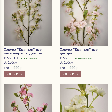
Сакура "Кванзан" для
Сакура "Кванзан" для
интерьерного декора
декора
13553LPK
в наличии
13553PK
в наличии
В: 130см
В: 130см
990 р
990 р
770
р
770
р
В КОРЗИНУ
В КОРЗИНУ