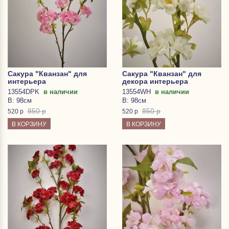
Сакура "Кванзан" для
Сакура "Кванзан" для
интерьера
декора интерьера
13554DPK
в наличии
13554WH
в наличии
В: 98см
В: 98см
850 р
850 р
520
р
520
р
В КОРЗИНУ
В КОРЗИНУ