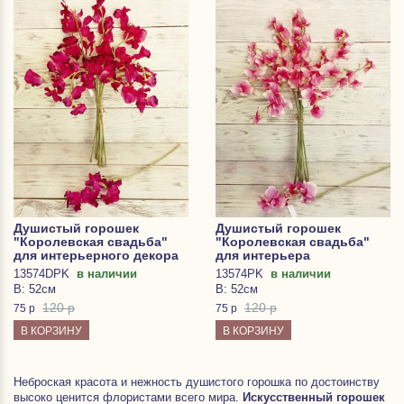
Душистый горошек
Душистый горошек
"Королевская свадьба"
"Королевская свадьба"
для интерьерного декора
для интерьера
13574DPK
в наличии
13574PK
в наличии
В: 52см
В: 52см
120 р
120 р
75
р
75
р
В КОРЗИНУ
В КОРЗИНУ
Неброская красота и нежность душистого горошка по достоинству
высоко ценится флористами всего мира.
Искусственный горошек